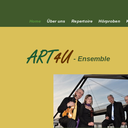
Home
Über uns
Biografien
Repertoire
Hörpr
Home
Über uns
Repertoire
Hörproben
- Ensemble